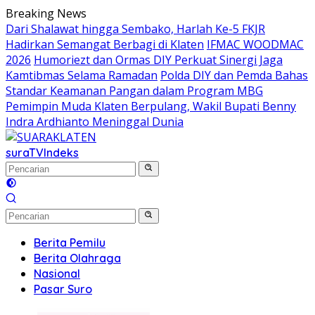
Langsung
Breaking News
ke
Dari Shalawat hingga Sembako, Harlah Ke-5 FKJR
konten
Hadirkan Semangat Berbagi di Klaten
IFMAC WOODMAC
2026
Humoriezt dan Ormas DIY Perkuat Sinergi Jaga
Kamtibmas Selama Ramadan
Polda DIY dan Pemda Bahas
Standar Keamanan Pangan dalam Program MBG
Pemimpin Muda Klaten Berpulang, Wakil Bupati Benny
Indra Ardhianto Meninggal Dunia
suraTV
Indeks
Berita Pemilu
Berita Olahraga
Nasional
Pasar Suro