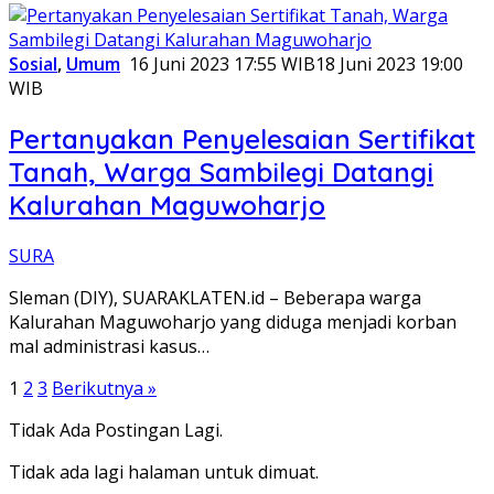
Sosial
,
Umum
16 Juni 2023 17:55 WIB
18 Juni 2023 19:00
WIB
Pertanyakan Penyelesaian Sertifikat
Tanah, Warga Sambilegi Datangi
Kalurahan Maguwoharjo
SURA
Sleman (DIY), SUARAKLATEN.id – Beberapa warga
Kalurahan Maguwoharjo yang diduga menjadi korban
mal administrasi kasus…
Paginasi
1
2
3
Berikutnya »
pos
Tidak Ada Postingan Lagi.
Tidak ada lagi halaman untuk dimuat.