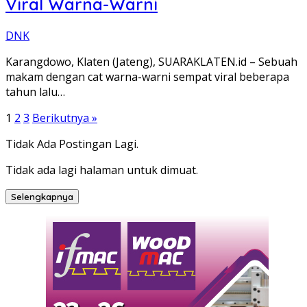
Viral Warna-Warni
DNK
Karangdowo, Klaten (Jateng), SUARAKLATEN.id – Sebuah
makam dengan cat warna-warni sempat viral beberapa
tahun lalu…
Paginasi
1
2
3
Berikutnya »
pos
Tidak Ada Postingan Lagi.
Tidak ada lagi halaman untuk dimuat.
Selengkapnya