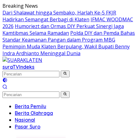
Langsung
Breaking News
ke
Dari Shalawat hingga Sembako, Harlah Ke-5 FKJR
konten
Hadirkan Semangat Berbagi di Klaten
IFMAC WOODMAC
2026
Humoriezt dan Ormas DIY Perkuat Sinergi Jaga
Kamtibmas Selama Ramadan
Polda DIY dan Pemda Bahas
Standar Keamanan Pangan dalam Program MBG
Pemimpin Muda Klaten Berpulang, Wakil Bupati Benny
Indra Ardhianto Meninggal Dunia
suraTV
Indeks
Berita Pemilu
Berita Olahraga
Nasional
Pasar Suro