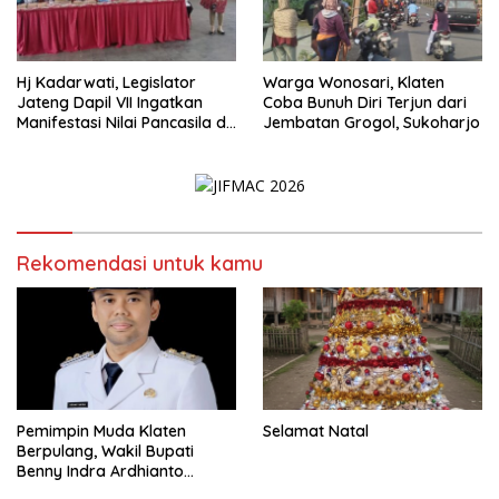
Hj Kadarwati, Legislator
Warga Wonosari, Klaten
Jateng Dapil VII Ingatkan
Coba Bunuh Diri Terjun dari
Manifestasi Nilai Pancasila di
Jembatan Grogol, Sukoharjo
Ceper, Klaten
Rekomendasi untuk kamu
Pemimpin Muda Klaten
Selamat Natal
Berpulang, Wakil Bupati
Benny Indra Ardhianto
Meninggal Dunia