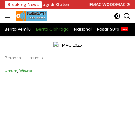
Langsung
gat Berbagi di Klaten
Breaking News
IFMAC WOODMAC 2026
ke
konten
Berita Pemilu
Berita Olahraga
Nasional
Pasar Suro
Beranda
Umum
Umum
,
Wisata