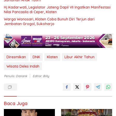
Santunan Anak Yatim
Hj Kadarwati, Legislator Jateng Dapil VII Ingatkan Manifestasi
Nilai Pancasila di Ceper, Klaten
Warga Wonosari, Klaten Coba Bunuh Diri Terjun dari
Jembatan Grogol, Sukoharjo
Diresmikan
DNK
Klaten
Libur Akhir Tahun
Wisata Deles Indah
Penulis: Danank
Editor: Billy
Baca Juga