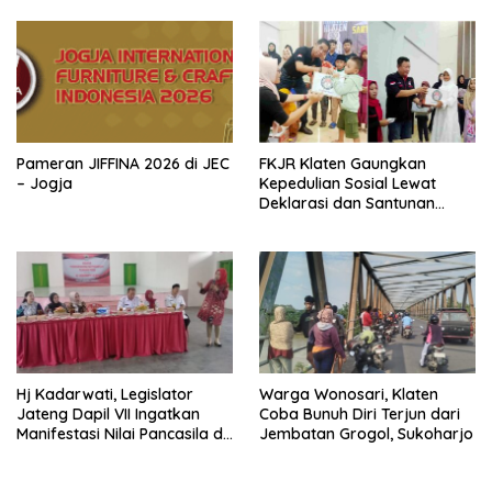
Pameran JIFFINA 2026 di JEC
FKJR Klaten Gaungkan
– Jogja
Kepedulian Sosial Lewat
Deklarasi dan Santunan
Anak Yatim
Hj Kadarwati, Legislator
Warga Wonosari, Klaten
Jateng Dapil VII Ingatkan
Coba Bunuh Diri Terjun dari
Manifestasi Nilai Pancasila di
Jembatan Grogol, Sukoharjo
Ceper, Klaten