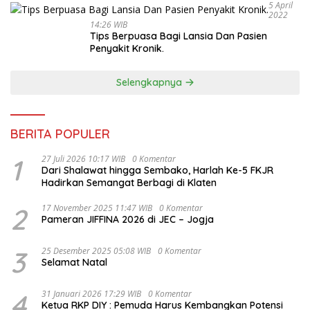
5 April
2022
14:26 WIB
Tips Berpuasa Bagi Lansia Dan Pasien
Penyakit Kronik.
Selengkapnya
BERITA POPULER
1
27 Juli 2026 10:17 WIB
0 Komentar
Dari Shalawat hingga Sembako, Harlah Ke-5 FKJR
Hadirkan Semangat Berbagi di Klaten
2
17 November 2025 11:47 WIB
0 Komentar
Pameran JIFFINA 2026 di JEC – Jogja
3
25 Desember 2025 05:08 WIB
0 Komentar
Selamat Natal
4
31 Januari 2026 17:29 WIB
0 Komentar
Ketua RKP DIY : Pemuda Harus Kembangkan Potensi