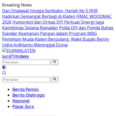
Langsung
Breaking News
ke
Dari Shalawat hingga Sembako, Harlah Ke-5 FKJR
konten
Hadirkan Semangat Berbagi di Klaten
IFMAC WOODMAC
2026
Humoriezt dan Ormas DIY Perkuat Sinergi Jaga
Kamtibmas Selama Ramadan
Polda DIY dan Pemda Bahas
Standar Keamanan Pangan dalam Program MBG
Pemimpin Muda Klaten Berpulang, Wakil Bupati Benny
Indra Ardhianto Meninggal Dunia
suraTV
Indeks
Berita Pemilu
Berita Olahraga
Nasional
Pasar Suro