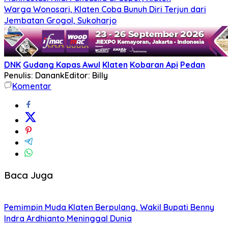
Warga Wonosari, Klaten Coba Bunuh Diri Terjun dari
Jembatan Grogol, Sukoharjo
DNK
Gudang Kapas Awul
Klaten
Kobaran Api
Pedan
Penulis: Danank
Editor: Billy
Komentar
Baca Juga
Pemimpin Muda Klaten Berpulang, Wakil Bupati Benny
Indra Ardhianto Meninggal Dunia