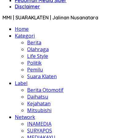
Pedoman Media Siber
Disclaimer
MMI | SUARAKLATEN | Jalinan Nusanatara
Home
Kategori
Berita
Olahraga
Life Style
Politik
Pemilu
Suara Klaten
Label
Berita Otomotif
Daihatsu
Kejahatan
Mitsubishi
Network
INAMEDIA
SURYAPOS
MEDIAKAYU