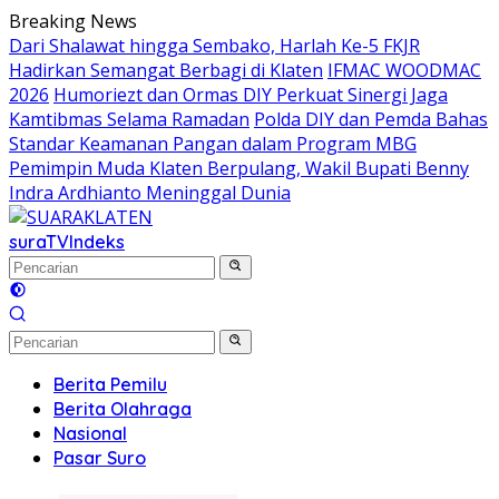
Langsung
Breaking News
ke
Dari Shalawat hingga Sembako, Harlah Ke-5 FKJR
konten
Hadirkan Semangat Berbagi di Klaten
IFMAC WOODMAC
2026
Humoriezt dan Ormas DIY Perkuat Sinergi Jaga
Kamtibmas Selama Ramadan
Polda DIY dan Pemda Bahas
Standar Keamanan Pangan dalam Program MBG
Pemimpin Muda Klaten Berpulang, Wakil Bupati Benny
Indra Ardhianto Meninggal Dunia
suraTV
Indeks
Berita Pemilu
Berita Olahraga
Nasional
Pasar Suro