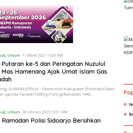
ial
,
Umum
17 Maret 2025 13:09 WIB
g Putaran ke-5 dan Peringatan Nuzulul
, Mas Hamenang Ajak Umat Islam Gas
adah
ateng), SUARAKLATEN.id – Pemerintah Kabupaten (Pemkab) Klaten
Pop
an agenda Tarawih Keliling (Tarling) Ramadan 1446…
N
ial
,
Umum
28 Februari 2025 12:51 WIB
B
 Ramadan Polisi Sidoarjo Bersihkan