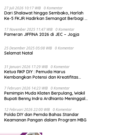
27 Juli 2026 10:17 WIB
0 Komentar
Dari Shalawat hingga Sembako, Harlah
Ke-5 FKJR Hadirkan Semangat Berbagi di
Klaten
17 November 2025 11:47 WIB
0 Komentar
Pameran JIFFINA 2026 di JEC – Jogja
25 Desember 2025 05:08 WIB
0 Komentar
Selamat Natal
31 Januari 2026 17:29 WIB
0 Komentar
Ketua RKP DIY : Pemuda Harus
Kembangkan Potensi dan Kreatifitas
serta Berkontribusi Positif dalam
Pembangunan Nasional
7 Februari 2026 14:23 WIB
0 Komentar
Pemimpin Muda Klaten Berpulang, Wakil
Bupati Benny Indra Ardhianto Meninggal
Dunia
12 Februari 2026 22:00 WIB
0 Komentar
Polda DIY dan Pemda Bahas Standar
Keamanan Pangan dalam Program MBG