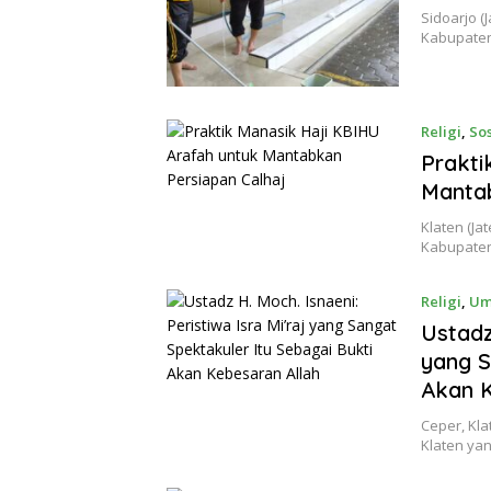
Sidoarjo (
Kabupaten
Religi
,
Sos
Prakti
Mantab
Klaten (Ja
Kabupaten
Religi
,
U
Ustadz
yang S
Akan K
Ceper, Kla
Klaten ya