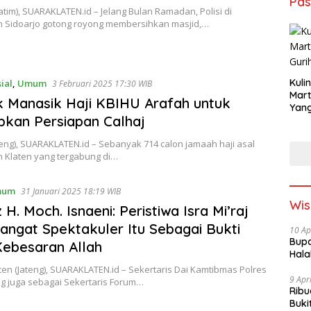
Pas
Jatim), SUARAKLATEN.id – Jelang Bulan Ramadan, Polisi di
 Sidoarjo gotong royong membersihkan masjid,…
Kuli
ial
,
Umum
3 Februari 2025 17:30 WIB
Mar
k Manasik Haji KBIHU Arafah untuk
Yang
kan Persiapan Calhaj
teng), SUARAKLATEN.id – Sebanyak 714 calon jamaah haji asal
 Klaten yang tergabung di…
mum
31 Januari 2025 18:19 WIB
Wis
 H. Moch. Isnaeni: Peristiwa Isra Mi’raj
angat Spektakuler Itu Sebagai Bukti
10 Ap
Bupa
ebesaran Allah
Hala
ten (Jateng), SUARAKLATEN.id – Sekertaris Dai Kamtibmas Polres
9 Apr
ng juga sebagai Sekertaris Forum…
Ribu
Buki