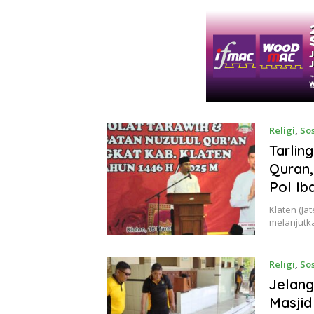
Religi
,
Sos
Tarlin
Quran
Pol Ib
Klaten (J
melanjutk
Religi
,
Sos
Jelang
Masjid