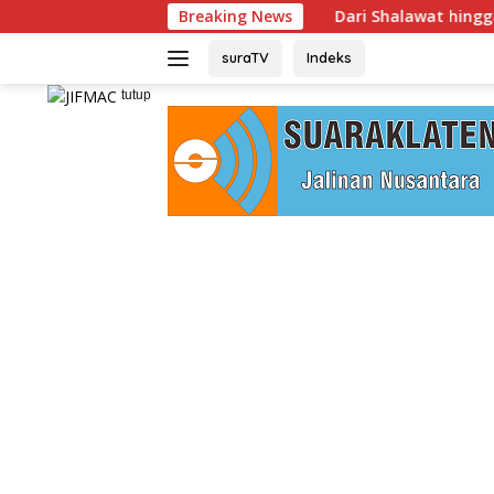
Langsung
Breaking News
Dari Shalawat hingga Sembako,
ke
konten
suraTV
Indeks
tutup