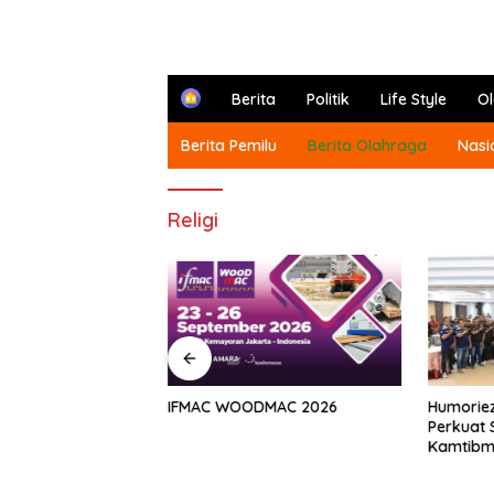
H
Berita
Politik
Life Style
O
o
m
Berita Pemilu
Berita Olahraga
Nasi
e
Religi
at hingga
IFMAC WOODMAC 2026
Humoriez
rlah Ke-5 FKJR
Perkuat 
mangat Berbagi di
Kamtibm