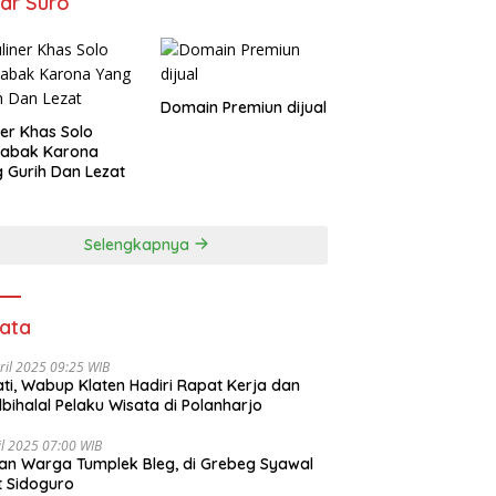
ar Suro
Domain Premiun dijual
ner Khas Solo
tabak Karona
 Gurih Dan Lezat
Selengkapnya
ata
ril 2025 09:25 WIB
ti, Wabup Klaten Hadiri Rapat Kerja dan
lbihalal Pelaku Wisata di Polanharjo
il 2025 07:00 WIB
an Warga Tumplek Bleg, di Grebeg Syawal
t Sidoguro