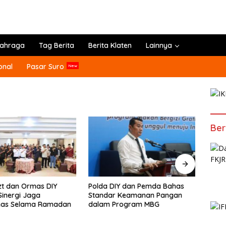
lahraga
Tag Berita
Berita Klaten
Lainnya
onal
Pasar Suro
Ber
t dan Ormas DIY
Polda DIY dan Pemda Bahas
Pemi
Sinergi Jaga
Standar Keamanan Pangan
Berpu
as Selama Ramadan
dalam Program MBG
Indra
Duni