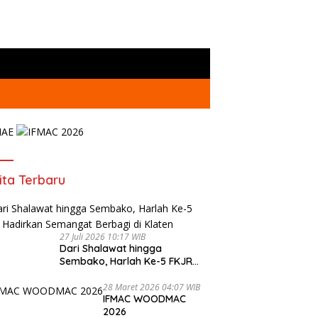
ita Terbaru
27 Juli 2026 10:17 WIB
Dari Shalawat hingga
Sembako, Harlah Ke-5 FKJR
mpin Muda Klaten
Ketua RKP DIY : Pemuda Harus
S
Hadirkan Semangat Berbagi di
lang, Wakil Bupati Benny
Kembangkan Potensi dan
Klaten
28 Maret 2026 04:07 WIB
 Ardhianto Meninggal
Kreatifitas serta Berkontribusi
IFMAC WOODMAC
a
Positif dalam Pembangunan
2026
Nasional