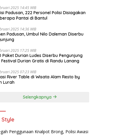
bruari 2025 14:45 WIB
isi Padusan, 222 Personel Polisi Disiagakan
berapa Pantai di Bantul
bruari 2025 14:36 WIB
n Padusan, Umbul Nilo Daleman Diserbu
gunjung
bruari 2025 17:25 WIB
 Paket Durian Ludes Diserbu Pengunjung
 Festival Durian Gratis di Randu Lanang
bruari 2025 07:23 WIB
asi River Table di Wisata Alam Resto by
h Lurah
Selengkapnya
e Style