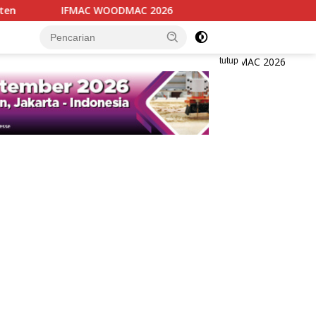
IFMAC WOODMAC 2026
Humoriezt dan Ormas DIY Per
tutup