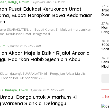
ahan
,
Religi
,
Umum
14 Januari 2025 14:36 WIB
27 Fe
kan Pusat Edukasi Kerukunan Umat
Trad
ama, Bupati Harapkan Bawa Kedamaian
Dibe
ten
27 Fe
Mome
teng), SUARAKLATEN.id – Bupati Klaten, Sri Mulyani meresmikan
Pen
kasi Kerukunan Umat Beragama di…
16 Fe
5000
mum
5 Januari 2025 22:25 WIB
Saat
ian Akbar Majelis Dzikir Rijalul Anzor di
16 Fe
gu Hadirkan Habib Syech bin Abdul
Sens
Mba
Klaten (Jateng), SUARAKLATEN.id – Pengajian Akbar Majelis
alul Ansor, PAC GP Ansor ke-22…
sial Budaya
,
Tokoh
3 Januari 2025 12:25 WIB
Lif
 Umbul Donga untuk Almarhum Ki
 Warsena Slank di Delanggu