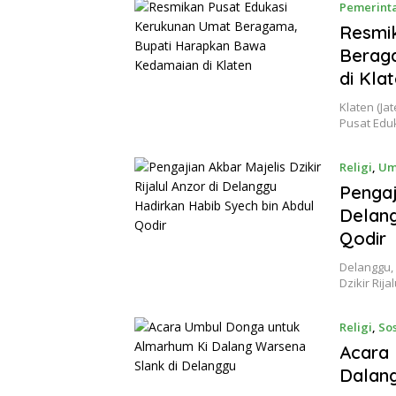
Pemerint
Resmi
Berag
di Kla
Klaten (Ja
Pusat Edu
Religi
,
U
Pengaj
Delang
Qodir
Delanggu, 
Dzikir Rij
Religi
,
So
Acara
Dalang