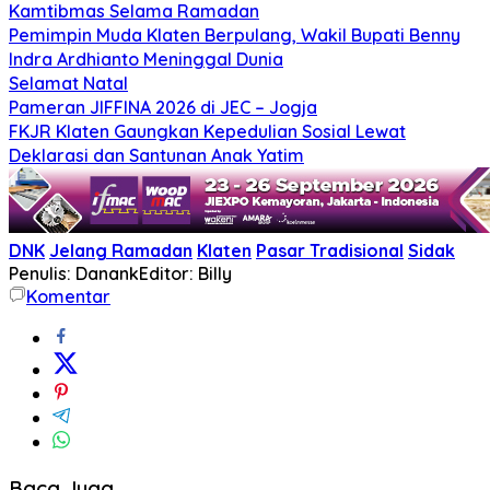
Kamtibmas Selama Ramadan
Pemimpin Muda Klaten Berpulang, Wakil Bupati Benny
Indra Ardhianto Meninggal Dunia
Selamat Natal
Pameran JIFFINA 2026 di JEC – Jogja
FKJR Klaten Gaungkan Kepedulian Sosial Lewat
Deklarasi dan Santunan Anak Yatim
DNK
Jelang Ramadan
Klaten
Pasar Tradisional
Sidak
Penulis: Danank
Editor: Billy
Komentar
Baca Juga