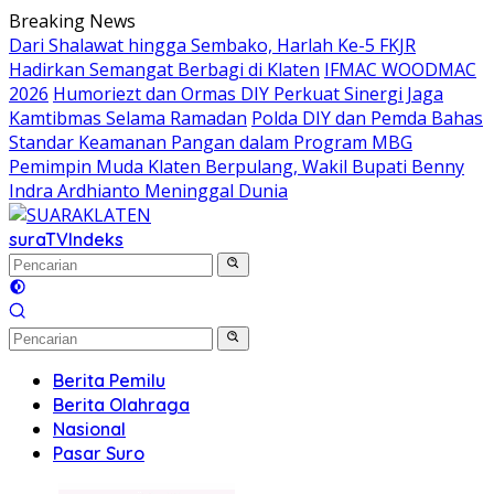
Langsung
Breaking News
ke
Dari Shalawat hingga Sembako, Harlah Ke-5 FKJR
konten
Hadirkan Semangat Berbagi di Klaten
IFMAC WOODMAC
2026
Humoriezt dan Ormas DIY Perkuat Sinergi Jaga
Kamtibmas Selama Ramadan
Polda DIY dan Pemda Bahas
Standar Keamanan Pangan dalam Program MBG
Pemimpin Muda Klaten Berpulang, Wakil Bupati Benny
Indra Ardhianto Meninggal Dunia
suraTV
Indeks
Berita Pemilu
Berita Olahraga
Nasional
Pasar Suro