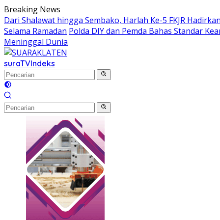
Langsung
Breaking News
ke
Dari Shalawat hingga Sembako, Harlah Ke-5 FKJR Hadirkan
konten
Selama Ramadan
Polda DIY dan Pemda Bahas Standar K
Meninggal Dunia
suraTV
Indeks