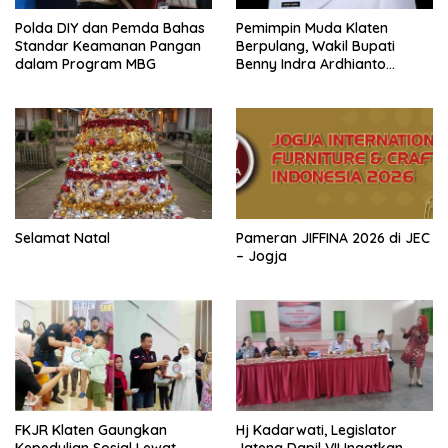
Polda DIY dan Pemda Bahas
Pemimpin Muda Klaten
Standar Keamanan Pangan
Berpulang, Wakil Bupati
dalam Program MBG
Benny Indra Ardhianto
Meninggal Dunia
Selamat Natal
Pameran JIFFINA 2026 di JEC
– Jogja
FKJR Klaten Gaungkan
Hj Kadarwati, Legislator
Kepedulian Sosial Lewat
Jateng Dapil VII Ingatkan