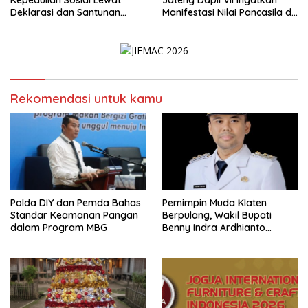
Deklarasi dan Santunan
Manifestasi Nilai Pancasila di
Anak Yatim
Ceper, Klaten
Rekomendasi untuk kamu
Polda DIY dan Pemda Bahas
Pemimpin Muda Klaten
Standar Keamanan Pangan
Berpulang, Wakil Bupati
dalam Program MBG
Benny Indra Ardhianto
Meninggal Dunia