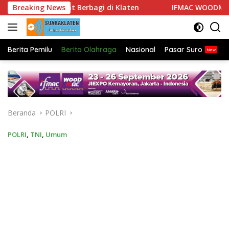
Langsung
 Semangat Berbagi di Klaten
Breaking News
IFMAC WOODMAC 2026
ke
konten
Berita Pemilu
Berita Olahraga
Nasional
Pasar Suro
Beranda
POLRI
POLRI
,
TNI
,
Umum