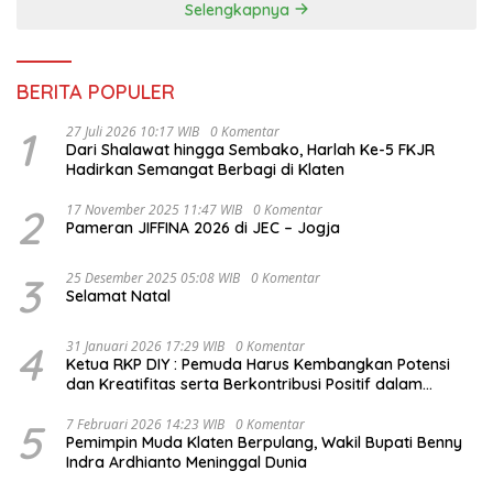
Selengkapnya
BERITA POPULER
1
27 Juli 2026 10:17 WIB
0 Komentar
Dari Shalawat hingga Sembako, Harlah Ke-5 FKJR
Hadirkan Semangat Berbagi di Klaten
2
17 November 2025 11:47 WIB
0 Komentar
Pameran JIFFINA 2026 di JEC – Jogja
3
25 Desember 2025 05:08 WIB
0 Komentar
Selamat Natal
4
31 Januari 2026 17:29 WIB
0 Komentar
Ketua RKP DIY : Pemuda Harus Kembangkan Potensi
dan Kreatifitas serta Berkontribusi Positif dalam
Pembangunan Nasional
5
7 Februari 2026 14:23 WIB
0 Komentar
Pemimpin Muda Klaten Berpulang, Wakil Bupati Benny
Indra Ardhianto Meninggal Dunia