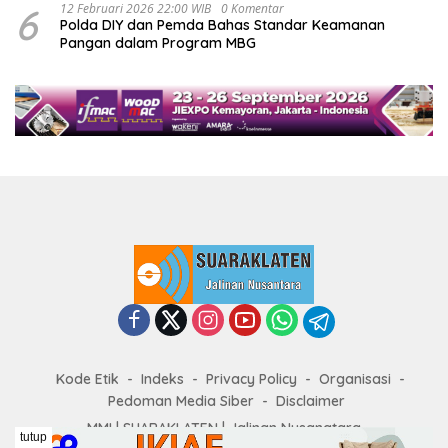
6
12 Februari 2026 22:00 WIB
0 Komentar
Polda DIY dan Pemda Bahas Standar Keamanan
Pangan dalam Program MBG
Kode Etik
Indeks
Privacy Policy
Organisasi
Pedoman Media Siber
Disclaimer
MMI | SUARAKLATEN | Jalinan Nusanatara
tutup