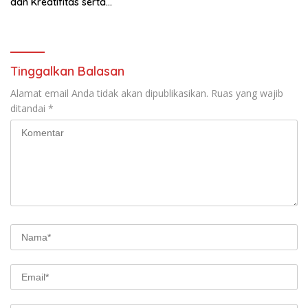
dan Kreatifitas serta
Berkontribusi Positif dalam
Pembangunan Nasional
Tinggalkan Balasan
Alamat email Anda tidak akan dipublikasikan.
Ruas yang wajib
ditandai
*