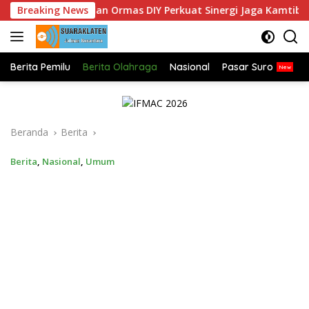
Langsung
umoriezt dan Ormas DIY Perkuat Sinergi Jaga Kamtibmas Sel
Breaking News
ke
konten
Berita Pemilu
Berita Olahraga
Nasional
Pasar Suro
Beranda
Berita
Berita
,
Nasional
,
Umum