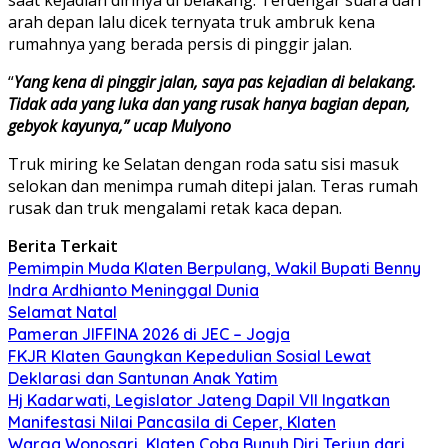
arah depan lalu dicek ternyata truk ambruk kena
rumahnya yang berada persis di pinggir jalan.
“
Yang kena di pinggir jalan, saya pas kejadian di belakang.
Tidak ada yang luka dan yang rusak hanya bagian depan,
gebyok kayunya,” ucap Mulyono
Truk miring ke Selatan dengan roda satu sisi masuk
selokan dan menimpa rumah ditepi jalan. Teras rumah
rusak dan truk mengalami retak kaca depan.
Berita Terkait
Pemimpin Muda Klaten Berpulang, Wakil Bupati Benny
Indra Ardhianto Meninggal Dunia
Selamat Natal
Pameran JIFFINA 2026 di JEC – Jogja
FKJR Klaten Gaungkan Kepedulian Sosial Lewat
Deklarasi dan Santunan Anak Yatim
Hj Kadarwati, Legislator Jateng Dapil VII Ingatkan
Manifestasi Nilai Pancasila di Ceper, Klaten
Warga Wonosari, Klaten Coba Bunuh Diri Terjun dari