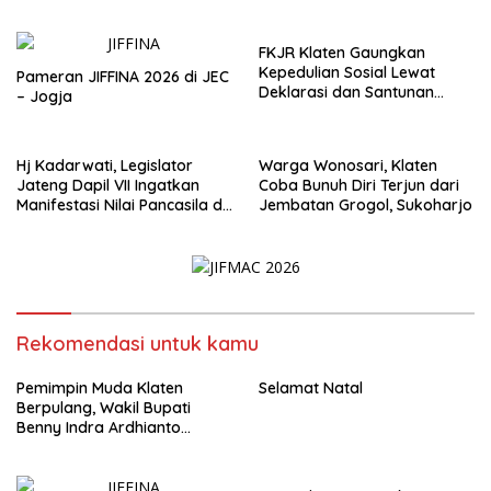
Meninggal Dunia
FKJR Klaten Gaungkan
Kepedulian Sosial Lewat
Pameran JIFFINA 2026 di JEC
Deklarasi dan Santunan
– Jogja
Anak Yatim
Hj Kadarwati, Legislator
Warga Wonosari, Klaten
Jateng Dapil VII Ingatkan
Coba Bunuh Diri Terjun dari
Manifestasi Nilai Pancasila di
Jembatan Grogol, Sukoharjo
Ceper, Klaten
Rekomendasi untuk kamu
Pemimpin Muda Klaten
Selamat Natal
Berpulang, Wakil Bupati
Benny Indra Ardhianto
Meninggal Dunia