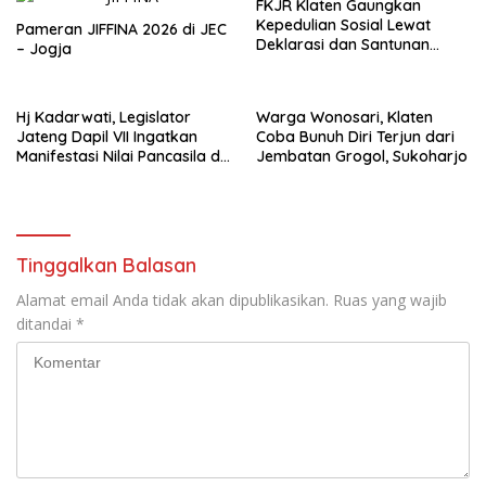
FKJR Klaten Gaungkan
Kepedulian Sosial Lewat
Pameran JIFFINA 2026 di JEC
Deklarasi dan Santunan
– Jogja
Anak Yatim
Hj Kadarwati, Legislator
Warga Wonosari, Klaten
Jateng Dapil VII Ingatkan
Coba Bunuh Diri Terjun dari
Manifestasi Nilai Pancasila di
Jembatan Grogol, Sukoharjo
Ceper, Klaten
Tinggalkan Balasan
Alamat email Anda tidak akan dipublikasikan.
Ruas yang wajib
ditandai
*