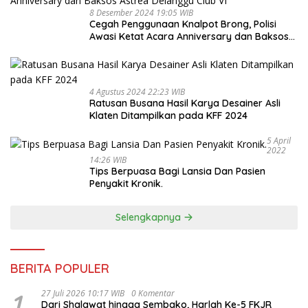
8 Desember 2024 19:05 WIB
Cegah Penggunaan Knalpot Brong, Polisi
Awasi Ketat Acara Anniversary dan Baksos
Astrea Delanggu Club VI
4 Agustus 2024 22:23 WIB
Ratusan Busana Hasil Karya Desainer Asli
Klaten Ditampilkan pada KFF 2024
5 April
2022
14:26 WIB
Tips Berpuasa Bagi Lansia Dan Pasien
Penyakit Kronik.
Selengkapnya
BERITA POPULER
1
27 Juli 2026 10:17 WIB
0 Komentar
Dari Shalawat hingga Sembako, Harlah Ke-5 FKJR