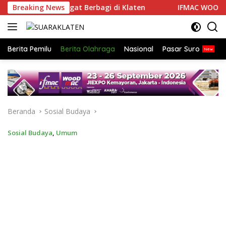
Langsung
dirkan Semangat Berbagi di Klaten
Breaking News
IFMAC WOODMAC 20
ke
konten
Berita Pemilu
Berita Olahraga
Nasional
Pasar Suro
Beranda
Sosial Budaya
Sosial Budaya
,
Umum