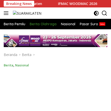
Langsung
bagi di Klaten
Breaking News
IFMAC WOODMAC 2026
Humorie
ke
konten
Berita Pemilu
Berita Olahraga
Nasional
Pasar Suro
Beranda
Berita
Berita
,
Nasional