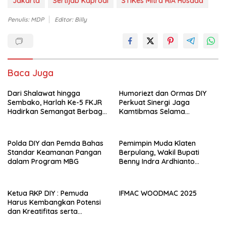
Jakarta
Sertijab Kaprodi
STIKes Mitra RIA Husada
Penulis: MDP
Editor: Billy
Baca Juga
Dari Shalawat hingga
Humoriezt dan Ormas DIY
Sembako, Harlah Ke-5 FKJR
Perkuat Sinergi Jaga
Hadirkan Semangat Berbagi
Kamtibmas Selama
di Klaten
Ramadan
Polda DIY dan Pemda Bahas
Pemimpin Muda Klaten
Standar Keamanan Pangan
Berpulang, Wakil Bupati
dalam Program MBG
Benny Indra Ardhianto
Meninggal Dunia
Ketua RKP DIY : Pemuda
IFMAC WOODMAC 2025
Harus Kembangkan Potensi
dan Kreatifitas serta
Berkontribusi Positif dalam