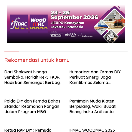
Pembangunan Nasional
Rekomendasi untuk kamu
Dari Shalawat hingga
Humoriezt dan Ormas DIY
Sembako, Harlah Ke-5 FKJR
Perkuat Sinergi Jaga
Hadirkan Semangat Berbagi
Kamtibmas Selama
di Klaten
Ramadan
Polda DIY dan Pemda Bahas
Pemimpin Muda Klaten
Standar Keamanan Pangan
Berpulang, Wakil Bupati
dalam Program MBG
Benny Indra Ardhianto
Meninggal Dunia
Ketua RKP DIY : Pemuda
IFMAC WOODMAC 2025