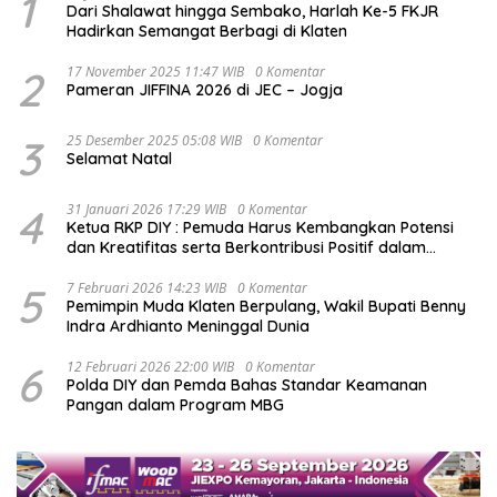
1
Dari Shalawat hingga Sembako, Harlah Ke-5 FKJR
Hadirkan Semangat Berbagi di Klaten
2
17 November 2025 11:47 WIB
0 Komentar
Pameran JIFFINA 2026 di JEC – Jogja
3
25 Desember 2025 05:08 WIB
0 Komentar
Selamat Natal
4
31 Januari 2026 17:29 WIB
0 Komentar
Ketua RKP DIY : Pemuda Harus Kembangkan Potensi
dan Kreatifitas serta Berkontribusi Positif dalam
Pembangunan Nasional
5
7 Februari 2026 14:23 WIB
0 Komentar
Pemimpin Muda Klaten Berpulang, Wakil Bupati Benny
Indra Ardhianto Meninggal Dunia
6
12 Februari 2026 22:00 WIB
0 Komentar
Polda DIY dan Pemda Bahas Standar Keamanan
Pangan dalam Program MBG