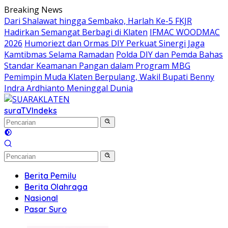
Langsung
Breaking News
ke
Dari Shalawat hingga Sembako, Harlah Ke-5 FKJR
konten
Hadirkan Semangat Berbagi di Klaten
IFMAC WOODMAC
2026
Humoriezt dan Ormas DIY Perkuat Sinergi Jaga
Kamtibmas Selama Ramadan
Polda DIY dan Pemda Bahas
Standar Keamanan Pangan dalam Program MBG
Pemimpin Muda Klaten Berpulang, Wakil Bupati Benny
Indra Ardhianto Meninggal Dunia
suraTV
Indeks
Berita Pemilu
Berita Olahraga
Nasional
Pasar Suro